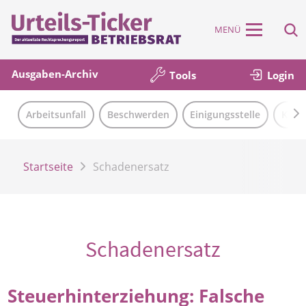
MENÜ
Ausgaben-Archiv
Tools
Login
Arbeitsunfall
Beschwerden
Einigungsstelle
Künd
Startseite
Schadenersatz
Schadenersatz
Steuerhinterziehung: Falsche