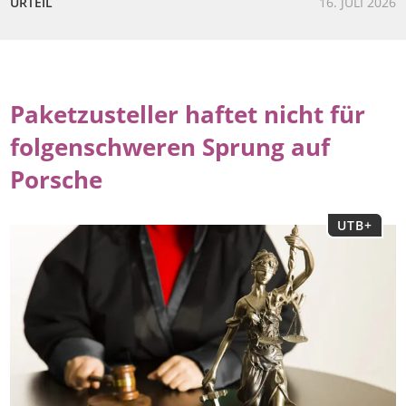
URTEIL
16. JULI 2026
Paketzusteller haftet nicht für
folgenschweren Sprung auf
Porsche
UTB+