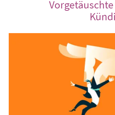
Vorgetäuschte 
Künd