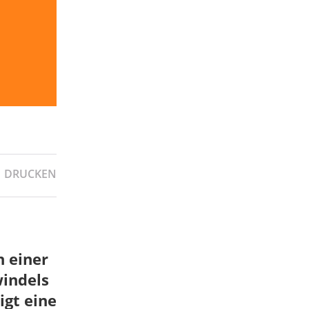
DRUCKEN
n einer
windels
igt eine