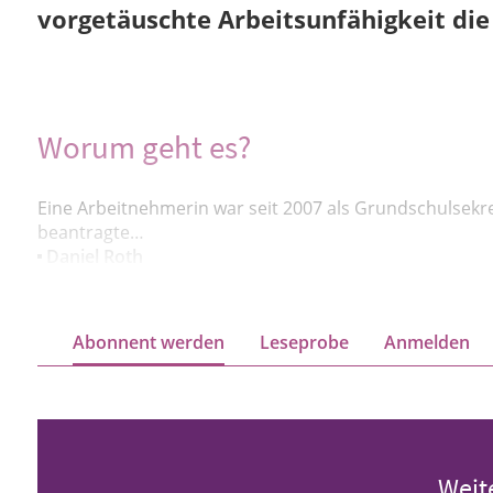
vorgetäuschte Arbeitsunfähigkeit die 
Worum geht es?
Eine Arbeitnehmerin war seit 2007 als Grundschulsekret
beantragte…
Daniel Roth
Abonnent werden
Leseprobe
Anmelden
Weit