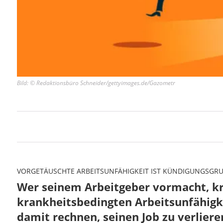
Bild: © Redaktionsbüro Schneider/gettyimages.de/Gazometr
VORGETÄUSCHTE ARBEITSUNFÄHIGKEIT IST KÜNDIGUNGSGR
Wer seinem Arbeitgeber vormacht, kra
krankheitsbedingten Arbeitsunfähigke
damit rechnen, seinen Job zu verlier