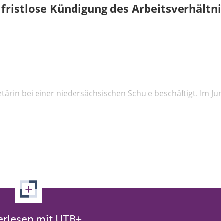
fristlose Kündigung des Arbeitsverhältni
ärin bei einer niedersächsischen Schule beschäftigt. Im Ju
+
erlesen mit UTB+