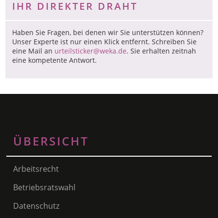
IHR DIREKTER DRAHT
Haben Sie Fragen, bei denen wir Sie unterstützen können?
Unser Experte ist nur einen Klick entfernt. Schreiben Sie
eine Mail an
urteilsticker@weka.de
. Sie erhalten zeitnah
eine kompetente Antwort.
ÜBERSICHT
Arbeitsrecht
Betriebsratswahl
Datenschutz