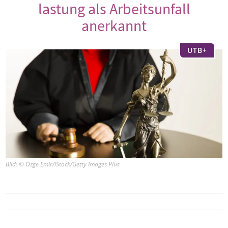
lastung als Arbeitsunfall
anerkannt
UTB+
Bild: © Ozge Emir/iStock/Getty Images Plus