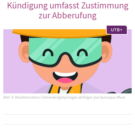
Kündigung umfasst Zustimmung
zur Abberufung
UTB+
Bild: © Redaktionsbüro Schneider/gettyimages.de/Edgar Joel Ipanaque Maza