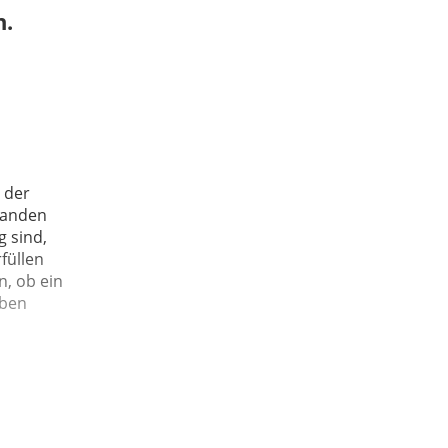
n.
 der
handen
 sind,
füllen
n, ob ein
aben