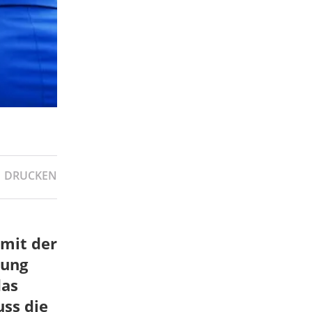
DRUCKEN
 mit der
tung
das
ss die