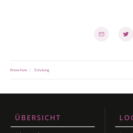
Know-how
Schulung
ÜBERSICHT
LO